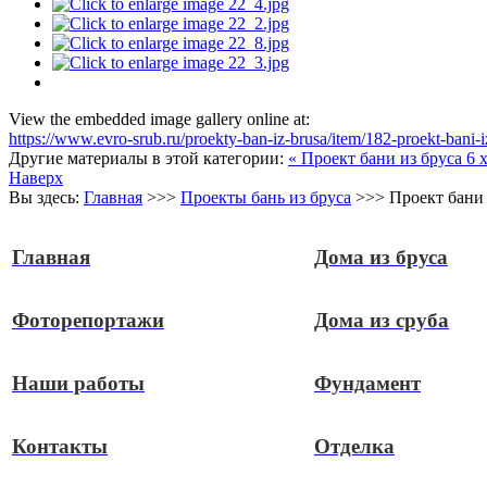
View the embedded image gallery online at:
https://www.evro-srub.ru/proekty-ban-iz-brusa/item/182-proekt-bani
Другие материалы в этой категории:
« Проект бани из бруса 6 х
Наверх
Вы здесь:
Главная
>>>
Проекты бань из бруса
>>>
Проект бани 
Главная
Дома из бруса
Фоторепортажи
Дома из сруба
Наши работы
Фундамент
Контакты
Отделка