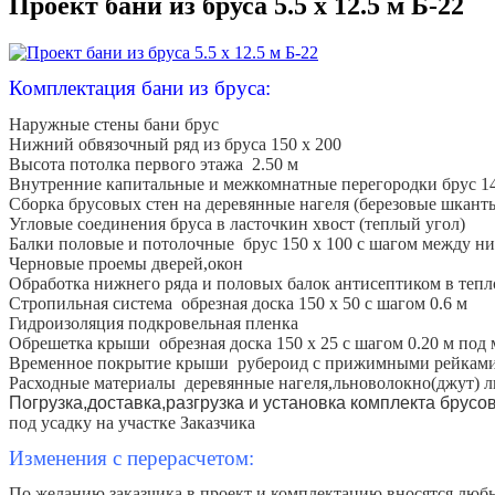
Проект бани из бруса 5.5 х 12.5 м Б-22
Комплектация бани из бруса:
Наружные стены бани брус
Нижний обвязочный ряд из бруса 150 х 200
Высота потолка первого этажа 2.50 м
Внутренние капитальные и межкомнатные перегородки брус 14
Сборка брусовых стен на деревянные нагеля (березовые шкант
Угловые соединения бруса в ласточкин хвост (теплый угол)
Балки половые и потолочные брус 150 x 100 с шагом между ни
Черновые проемы дверей,окон
Обработка нижнего ряда и половых балок антисептиком в тепл
Стропильная система обрезная доска 150 x 50 с шагом 0.6 м
Гидроизоляция подкровельная пленка
Обрешетка крыши обрезная доска 150 x 25 с шагом 0.20 м под
Временное покрытие крыши рубероид с прижимными рейкам
Расходные материалы деревянные нагеля,льноволокно(джут) ли
Погрузка,доставка,разгрузка и установка комплекта брусо
под усадку на участке Заказчика
Изменения с перерасчетом:
По желанию заказчика в проект и комплектацию вносятся любые