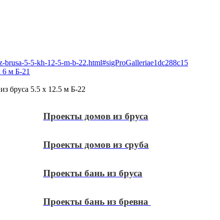
-iz-brusa-5-5-kh-12-5-m-b-22.html#sigProGalleriae1dc288c15
 6 м Б-21
из бруса 5.5 х 12.5 м Б-22
Проекты домов из бруса
Проекты домов из сруба
Проекты бань из бруса
Проекты бань из бревна