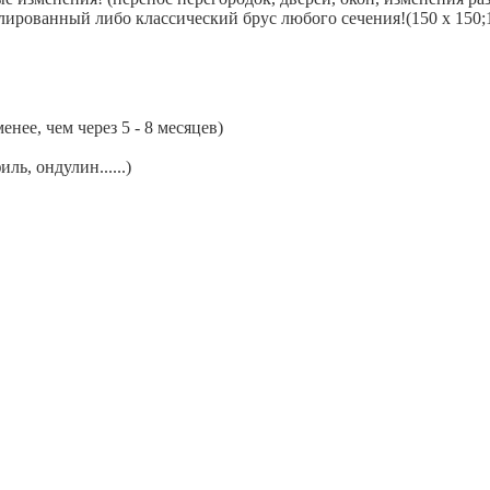
ированный либо классический брус любого сечения!(150 х 150;15
нее, чем через 5 - 8 месяцев)
ь, ондулин......)