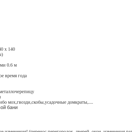
0 x 140
ы)
ми 0.6 м
ое время года
 металлочерепицу
и
бо мох,гвозди,скобы,усадочные домкраты,....
вой бани
 изменения! (перенос перегородок, дверей, окон, изменения ра