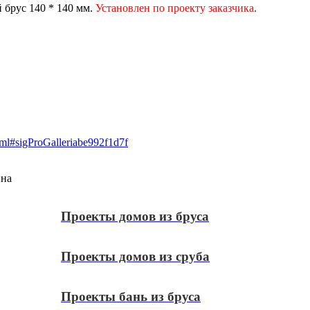
 брус 140 * 140 мм.
Установлен по проекту заказчика
.
tml#sigProGalleriabe992f1d7f
вна
Проекты домов из бруса
Проекты домов из сруба
Проекты бань из бруса