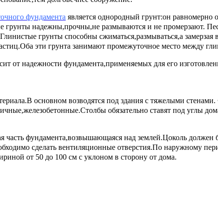
точного фундамента
является однородный грунт:он равномерно ос
е грунты надежны,прочны,не размываются и не промерзают. Пе
 Глинистые грунты способны сжиматься,размываться,а замерзая 
частиц.Оба эти грунта занимают промежуточное место между гли
сит от надежности фундамента,применяемых для его изготовлен
ериала.В основном возводятся под здания с тяжелыми
стенами.
чные,железобетонные.Столбы обязательно ставят под углы дома
ая часть фундамента,возвышающаяся над землей.Цоколь должен
еобходимо сделать вентиляционные отверстия.По наружному пер
риной от 50 до 100 см с уклоном в сторону от дома.