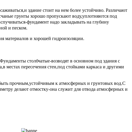
аживаться,и здание стоит на нем более устойчиво. Различают
счаные грунты хорошо пропускают воду,уплотняются под
вспучиваться-фундамент надо закладывать на глубину
ной и песком.
ия материалов и хорошей гидроизоляции.
Фундаменты столбчатые-возводят в основном под здания с
,в местах пересечения стен,под стойками каркаса и другими
 быть прочным,устойчивым к атмосферных и грунтовых вод.С
иметру делают отмостку-она служит для отвода атмосферных и