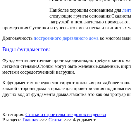
Наиболее хорошим основанием для
лен
следующие грунты основания:Скалисты
нагрузкой и незначительно промерзают.
промерзания.Суглинки и супесь-это смеси песка и глинистых 
Долговечность
построенного деревянного дома
во многом зави
Виды фундаментов:
Фундаменты ленточные прочны,надежны,но требуют много мат
легкими
стенами.Столбы могут быть железные,каменные, кирпи
местами сосредоточенной нагрузки.
К фундаментам нередко монтируют цоколь-верхняя,более тонк
каждой стороны дома в цоколе для проветривания подполья н
других вод от
фундамента дома.Отмостка-это как бы тротуар ши
Категория:
Статьи о строительстве домов из дерева
Вы здесь:
Главная
>>>
Статьи
>>>
Фундамент