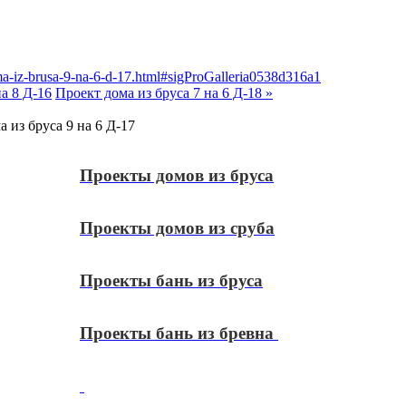
ma-iz-brusa-9-na-6-d-17.html#sigProGalleria0538d316a1
на 8 Д-16
Проект дома из бруса 7 на 6 Д-18 »
 из бруса 9 на 6 Д-17
Проекты домов из бруса
Проекты домов из сруба
Проекты бань из бруса
Проекты бань из бревна