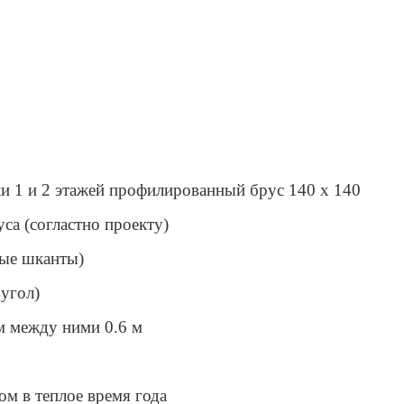
и 1 и 2 этажей профилированный брус 140 x 140
а (согластно проекту)
вые шканты)
 угол)
м между ними 0.6 м
ом в теплое время года